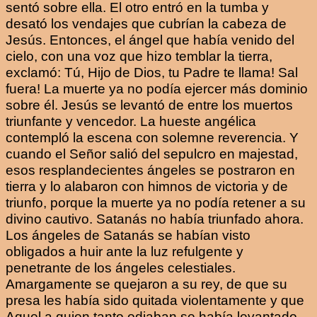
sentó sobre ella. El otro entró en la tumba y
desató los vendajes que cubrían la cabeza de
Jesús. Entonces, el ángel que había venido del
cielo, con una voz que hizo temblar la tierra,
exclamó: Tú, Hijo de Dios, tu Padre te llama! Sal
fuera! La muerte ya no podía ejercer más dominio
sobre él. Jesús se levantó de entre los muertos
triunfante y vencedor. La hueste angélica
contempló la escena con solemne reverencia. Y
cuando el Señor salió del sepulcro en majestad,
esos resplandecientes ángeles se postraron en
tierra y lo alabaron con himnos de victoria y de
triunfo, porque la muerte ya no podía retener a su
divino cautivo. Satanás no había triunfado ahora.
Los ángeles de Satanás se habían visto
obligados a huir ante la luz refulgente y
penetrante de los ángeles celestiales.
Amargamente se quejaron a su rey, de que su
presa les había sido quitada violentamente y que
Aquel a quien tanto odiaban se había levantado